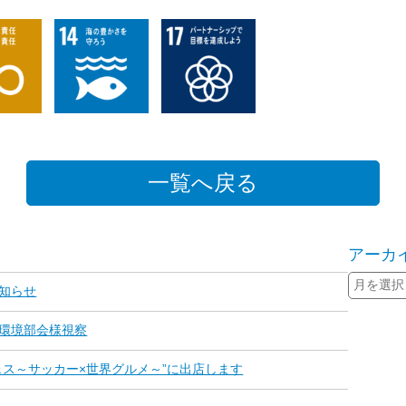
一覧へ戻る
アーカ
知らせ
環境部会様視察
aフェス～サッカー×世界グルメ～”に出店します