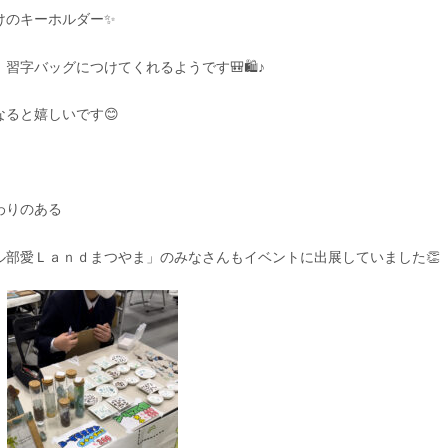
けのキーホルダー✨
習字バッグにつけてくれるようです🎒🛍️♪
ると嬉しいです😊
わりのある
ル部愛Ｌａｎｄまつやま」のみなさんもイベントに出展していました👏