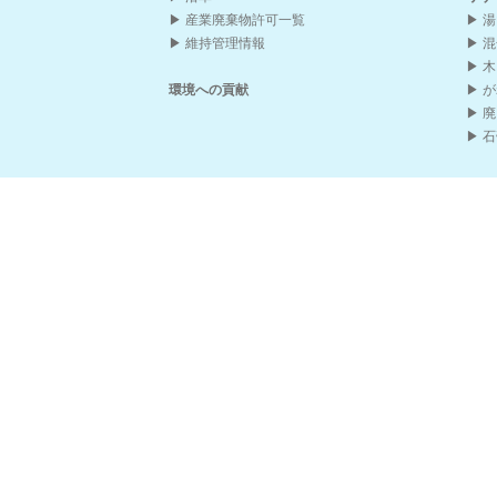
産業廃棄物許可一覧
湯
維持管理情報
混
木
環境への貢献
が
廃
石