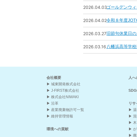
2026.04.03
ゴールデンウィ
2026.04.02
令和８年度JO
2026.03.27
旧節句休業日の
2026.03.16
八幡浜高等学校
会社概要
人へ
城東開発株式会社
J-FIRST株式会社
SDG
株式会社NIWAKI
沿革
リサ
産業廃棄物許可一覧
湯
維持管理情報
混
木
環境への貢献
が
廃