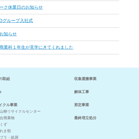
ーク休業日のお知らせ
TOグループ入社式
お知らせ
商業科１年生が見学にきてくれました
の取組
収集運搬事業
s
解体工事
イクル事業
剪定事業
山柳リサイクルセンター
合廃棄物
最終埋立処分
くず
れき類
プラ・紙屑